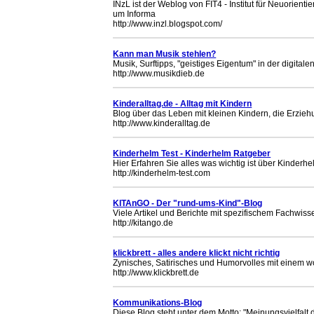
INzL ist der Weblog von FIT4 - Institut für Neuorient
um Informa
http://www.inzl.blogspot.com/
Kann man Musik stehlen?
Musik, Surftipps, "geistiges Eigentum" in der digitale
http://www.musikdieb.de
Kinderalltag.de - Alltag mit Kindern
Blog über das Leben mit kleinen Kindern, die Erzieh
http://www.kinderalltag.de
Kinderhelm Test - Kinderhelm Ratgeber
Hier Erfahren Sie alles was wichtig ist über Kinderhe
http://kinderhelm-test.com
KITAnGO - Der "rund-ums-Kind"-Blog
Viele Artikel und Berichte mit spezifischem Fachwiss
http://kitango.de
klickbrett - alles andere klickt nicht richtig
Zynisches, Satirisches und Humorvolles mit einem wor
http://www.klickbrett.de
Kommunikations-Blog
Diese Blog steht unter dem Motto: "Meinungsvielfalt d