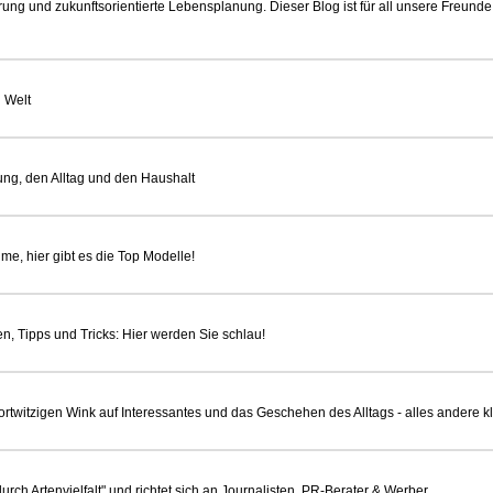
ierung und zukunftsorientierte Lebensplanung. Dieser Blog ist für all unsere Freund
n Welt
ung, den Alltag und den Haushalt
lme, hier gibt es die Top Modelle!
en, Tipps und Tricks: Hier werden Sie schlau!
twitzigen Wink auf Interessantes und das Geschehen des Alltags - alles andere klick
urch Artenvielfalt" und richtet sich an Journalisten, PR-Berater & Werber