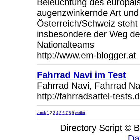
Beleuchtung des europäis
augenzwinkernde Art und
Österreich/Schweiz steht 
insbesondere der Weg de
Nationalteams
http://www.em-blogger.at
Fahrrad Navi im Test
Fahrrad Navi, Fahrrad Na
http://fahrradsattel-tests.
zurck
1
2
3
4
5
6
7
8
9
weiter
Directory Script © B
Da