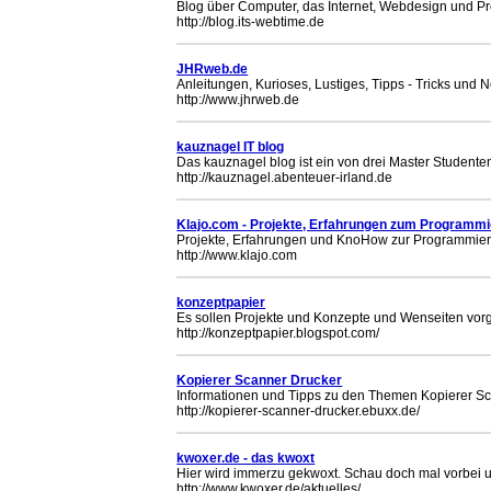
Blog über Computer, das Internet, Webdesign und 
http://blog.its-webtime.de
JHRweb.de
Anleitungen, Kurioses, Lustiges, Tipps - Tricks und 
http://www.jhrweb.de
kauznagel IT blog
Das kauznagel blog ist ein von drei Master Studenten
http://kauznagel.abenteuer-irland.de
Klajo.com - Projekte, Erfahrungen zum Programm
Projekte, Erfahrungen und KnoHow zur Programmier
http://www.klajo.com
konzeptpapier
Es sollen Projekte und Konzepte und Wenseiten vorge
http://konzeptpapier.blogspot.com/
Kopierer Scanner Drucker
Informationen und Tipps zu den Themen Kopierer S
http://kopierer-scanner-drucker.ebuxx.de/
kwoxer.de - das kwoxt
Hier wird immerzu gekwoxt. Schau doch mal vorbei u
http://www.kwoxer.de/aktuelles/