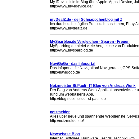
My iDevice iste in Blog über Apple, Apps, iDevice, Ja
http://www.my-idevice.de/
myDealZ.de - der Schnäppchenblog mit Z
Ich durchsuche täglich Preissuchmaschinen, Ebay A
http://www.mydealz.de
MySparblog.de Vergleichen - Sparen - Freuen
MySparblog.de bietet viele Vergleiche von Produkte
http://www.mysparblog.de
NaviGoGo - das Infoportal
Das Infoportal für Navigation! Navigeraete, GPS-Sof
http://navigogo.de
Netzmeister St.Pauli - IT Blog von Andreas Wenk
Der Blog von Andreas Wenk Applikationsentwickler u
rund um webbasierte App.
http://blog.netzmeister-st-pauli.de
netzmelder
Alles über neue und spannende Webdienste, Service
http://netzmelder.de/
Newschase Blog
Internet, Software, Hardware, Trends, Technik uvm.