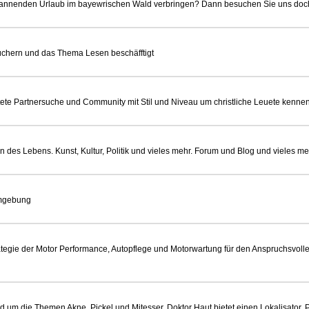
annenden Urlaub im bayewrischen Wald verbringen? Dann besuchen Sie uns doch 
büchern und das Thema Lesen beschäfftigt
chtete Partnersuche und Community mit Stil und Niveau um christliche Leuete kenne
 des Lebens. Kunst, Kultur, Politik und vieles mehr. Forum und Blog und vieles me
Umgebung
ategie der Motor Performance, Autopflege und Motorwartung für den Anspruchsvol
rund um die Themen Akne, Pickel und Mitesser. Doktor Haut bietet einen Lokalisato