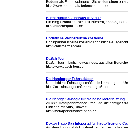
Bodenmais Ferienwohnung - Sie wollen einen entsp
http://www.bodenmais-ferienwohnung.de
Bücherjunkies - und was ließt du?
Ein Blog / Portal das sich mit Büchern, ebooks, Hör
http://buecherjunkies.de
Christliche Partnersuche kostenlos
Christpartner ist eine kostenlos christliche-ausgeri
http://christpartner.com
DaSch Tour
DaSch Tour - Täglich etwas neus, aus allen Bereichen
http://www.dasch-tour.de
Die Hamburger Fahrradläden
Übersicht mit Fahrradgeschäften in Hamburg und 
http://xn--fahrradgeschft-hamburg-c5b.de
Die richtige Strategie für die beste Motorleistung!
AuTech Motorperformance-Produkte: die richtige Str
Einklang mit Auto, Umwelt
http://motorperformance-shop.de
Doktor Haut- Das Infoportal für Hautpflege und Co.
Auf dem Infoportal doktor-haut.de dreht sich alles 