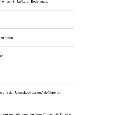
einfach im Luftkurort Bodenmais.
nzulernen.
hr.
len und den Umweltbewussten Autofahrer „Im
r, Produktempfehlungen und eine Community für viele