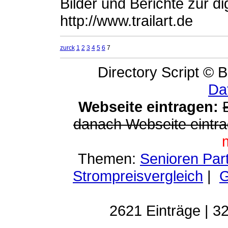
Bilder und Berichte zur d
http://www.trailart.de
zurck
1
2
3
4
5
6
7
Directory Script © B
Da
Webseite eintragen:
danach Webseite eintra
Themen:
Senioren Par
Strompreisvergleich
|
G
2621 Einträge | 32