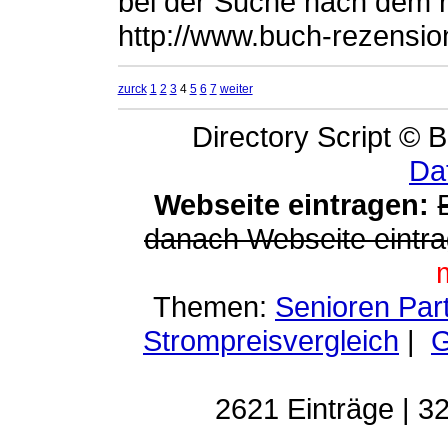
bei der Suche nach dem r
http://www.buch-rezensi
zurck
1
2
3
4
5
6
7
weiter
Directory Script © B
Da
Webseite eintragen:
danach Webseite eintra
Themen:
Senioren Par
Strompreisvergleich
|
G
2621 Einträge | 32