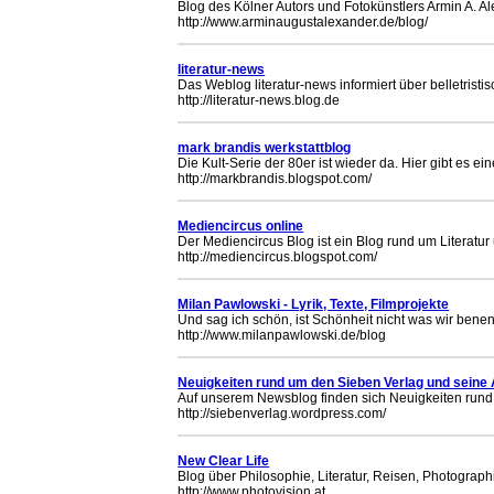
Blog des Kölner Autors und Fotokünstlers Armin A. Al
http://www.arminaugustalexander.de/blog/
literatur-news
Das Weblog literatur-news informiert über belletristis
http://literatur-news.blog.de
mark brandis werkstattblog
Die Kult-Serie der 80er ist wieder da. Hier gibt es ein
http://markbrandis.blogspot.com/
Mediencircus online
Der Mediencircus Blog ist ein Blog rund um Literatur
http://mediencircus.blogspot.com/
Milan Pawlowski - Lyrik, Texte, Filmprojekte
Und sag ich schön, ist Schönheit nicht was wir bene
http://www.milanpawlowski.de/blog
Neuigkeiten rund um den Sieben Verlag und seine
Auf unserem Newsblog finden sich Neuigkeiten rund 
http://siebenverlag.wordpress.com/
New Clear Life
Blog über Philosophie, Literatur, Reisen, Photographi
http://www.photovision.at