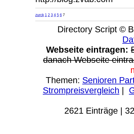
zurck
1
2
3
4
5
6
7
Directory Script © B
Da
Webseite eintragen:
danach Webseite eintra
Themen:
Senioren Par
Strompreisvergleich
|
G
2621 Einträge | 32