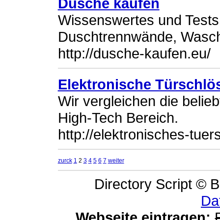
Dusche kaufen
Wissenswertes und Test
Duschtrennwände, Wasch
http://dusche-kaufen.eu/
Elektronische Türschlös
Wir vergleichen die beli
High-Tech Bereich.
http://elektronisches-tuer
zurck
1
2
3
4
5
6
7
weiter
Directory Script © B
Da
Webseite eintragen: